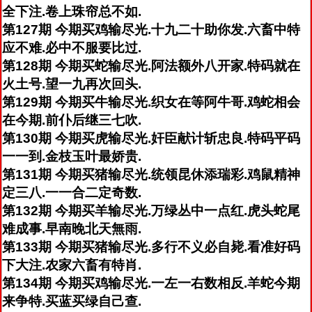
全下注.卷上珠帘总不如.
第127期 今期买鸡输尽光.十九二十助你发.六畜中特
应不难.必中不服要比过.
第128期 今期买蛇输尽光.阿法额外八开家.特码就在
火土号.望一九再次回头.
第129期 今期买牛输尽光.织女在等阿牛哥.鸡蛇相会
在今期.前仆后继三七吹.
第130期 今期买虎输尽光.奸臣献计斩忠良.特码平码
一一到.金枝玉叶最娇贵.
第131期 今期买猪输尽光.统领昆休添瑞彩.鸡鼠精神
定三八.一一合二定奇数.
第132期 今期买羊输尽光.万绿丛中一点红.虎头蛇尾
难成事.早南晚北天無雨.
第133期 今期买猪输尽光.多行不义必自毙.看准好码
下大注.农家六畜有特肖.
第134期 今期买鸡输尽光.一左一右数相反.羊蛇今期
来争特.买蓝买绿自己查.