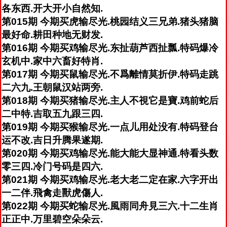
各东西.开大开小自然知.
第015期 今期买虎输尽光.桃园结义三兄弟.猪头猪脑
最好命.耕田种地无财发.
第016期 今期买鸡输尽光.东扯葫芦西扯瓢.特码爆冷
玄机中.家中六畜好特肖.
第017期 今期买鼠输尽光.不爲離情莫折伊.特码走跳
二六九.王朝鼠汉站两旁.
第018期 今期买猪输尽光.主人不視它是寶.鸡前蛇后
二中特.吉取五九跟三四.
第019期 今期买猴输尽光.一点儿用处没有.特码登台
运不改.吉日升腾果遂期.
第020期 今期买鸡输尽光.能大能大显神通.特看头数
零三四.冷门号码是四六.
第021期 今期买鸡输尽光.老大老二定在家.六字开出
一二伴.飛禽走獸虎傷人.
第022期 今期买蛇输尽光.風雨同舟見三六.十二生肖
正正中.万里碧空朵朵云.