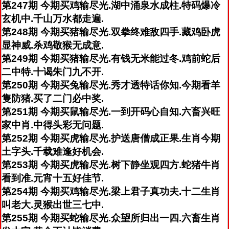
第247期 今期买鸡输尽光.湖中涌泉水成柱.特码爆冷
玄机中.千山万水都走遍.
第248期 今期买猪输尽光.双拳终难敌四手.藏鸡卧虎
显神威.杀鸡敬猴无成意.
第249期 今期买猪输尽光.有钱无米能过冬.鸡前蛇后
二中特.十谒朱门九不开.
第250期 今期买兔输尽光.秀才透特话你知.今期看羊
隻防猪.买了二门必中奖.
第251期 今期买鼠输尽光.一到开码心自知.六畜兴旺
家中肖.中得头彩无问题.
第252期 今期买虎输尽光.护送唐僧成正果.生肖今期
土字头.千载难逢好机会.
第253期 今期买虎输尽光.树下静坐观四方.蛇猪牛肖
看到准.元宵十五好佳节.
第254期 今期买鸡输尽光.梁上君子真功夫.十二生肖
叫老大.灵猴出世三七中.
第255期 今期买蛇输尽光.众望所归出一四.六畜生肖