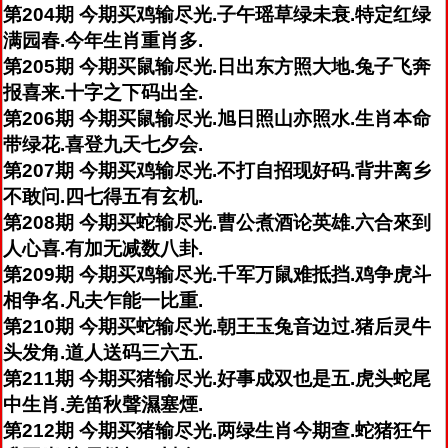
第204期 今期买鸡输尽光.子午瑶草绿未衰.特定红绿
满园春.今年生肖重肖多.
第205期 今期买鼠输尽光.日出东方照大地.兔子飞奔
报喜来.十字之下码出全.
第206期 今期买鼠输尽光.旭日照山亦照水.生肖本命
带绿花.喜登九天七夕会.
第207期 今期买鸡输尽光.不打自招现好码.背井离乡
不敢问.四七得五有玄机.
第208期 今期买蛇输尽光.曹公煮酒论英雄.六合來到
人心喜.有加无减数八卦.
第209期 今期买鸡输尽光.千军万鼠难抵挡.鸡争虎斗
相争名.凡夫乍能一比重.
第210期 今期买蛇输尽光.朝王玉兔音边过.猪后灵牛
头发角.道人送码三六五.
第211期 今期买猪输尽光.好事成双也是五.虎头蛇尾
中生肖.羌笛秋聲濕塞煙.
第212期 今期买猪输尽光.两绿生肖今期查.蛇猪狂午