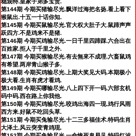
稳观特.皇家子弟多宝贵.
第144期 今期买猪输尽光.飘洋过海把名扬.看上看下
猴鼠出.十五一十话你知.
第145期 今期买鼠输尽光.官大权大肚子大.鼠蹄声声
跃四方.不是鸡来不是猪.
第146期 今期买鸡输尽光.一日千里四蹄踩.六合出在
百姓家.拒人于千里之外.
第147期 今期买猴输尽光.有去無來不成理.六畜鼠鸡
有希望.两岸青山猴子多.
第148期 今期买鸡输尽光.上期大奖见大码.本期极小
极大看.生肖有虎才看鸡.
第149期 今期买哪输尽光.八上四下开一码.六部玄机
码中码.西在路上你我他.
第150期 今期买鸡输尽光.咬鸡出海四一现.鸡行风雨
西方来.好鼠不吃回头草.
第151期 今期买兔输尽光.十二三多福佳术.特码生肖
大泽土.风云突变青鸡现.
第152期 今期买兔输尽光.一命惨死鬼易见.特码红波