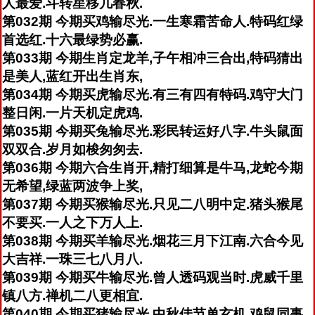
人最爱.斗转星移几春秋.
第032期 今期买鸡输尽光.一生寒霜苦命人.特码红绿
首选红.十六最绿势必赢.
第033期 今期生肖定龙羊,子午相冲三合出,特码猜出
是美人,蓝红开出生肖东,
第034期 今期买虎输尽光.有三有四有特码.鸡守大门
整日闲.一片天机定虎鸡.
第035期 今期买兔输尽光.彩民转运好八字.牛头鼠面
双双合.岁月如梭匆匆去.
第036期 今期六合生肖开,精打细算是牛马,龙蛇今期
无希望,绿蓝两波争上奖,
第037期 今期买猴输尽光.只见二八明中定.猪头猴尾
不要买.一人之下万人上.
第038期 今期买羊输尽光.烟花三月下江南.六合今见
大吉祥.一珠三七八月八.
第039期 今期买牛输尽光.曾人透码观当时.虎威千里
镇八方.禅机二八更相宜.
第040期 今期买猪输尽光.中秋佳节单玄机.鸡鼠同事