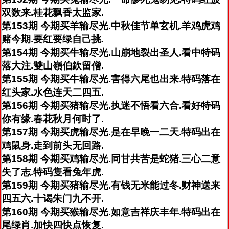
双数来.桂花飘香太监家.
第153期 今期买羊输尽光.中秋佳节单玄机.羊鸡虎鸡
赌今期.要红要绿自己挑.
第154期 今期买牛输尽光.山崩地裂出圣人.看中特码
落大注.雙山嶺伯欽留僧.
第155期 今期买牛输尽光.害得六尾也出来.特码落在
红头家.水色连天二四五.
第156期 今期买猪输尽光.执迷不悟看六合.看好特码
你有缘.春花秋月何时了.
第157期 今期买虎输尽光.是在早晚一二天.特码出在
鸡鼠身.走到前头无回路.
第158期 今期买鸡输尽光.同甘共苦是蛇猪.三心二意
失了志.特码隻看兔年虎.
第159期 今期买猪输尽光.有钱无米能过冬.财神送来
四五六.十谒朱门九不开.
第160期 今期买猴输尽光.如意吉祥庆丰年.特码出在
尾绿肖.加快四快点恢复.