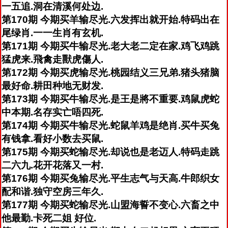
一五追.洞在清溪何处边.
第170期 今期买羊输尽光.六发挥出就开始.特码出在
尾绿肖.一一生肖有玄机.
第171期 今期买牛输尽光.老大老二定在家.鸡飞鸡跳
猛虎来.飛禽走獸虎傷人.
第172期 今期买虎输尽光.桃园结义三兄弟.猪头猪脑
最好命.耕田种地无财发.
第173期 今期买牛输尽光.是王是將不重要.鸡鼠虎蛇
中本期.名存实亡唔四死.
第174期 今期买牛输尽光.蛇鼠羊鸡是绝肖.买牛买兔
有钱拿.看好小数去买鼠.
第175期 今期买蛇输尽光.却说也是老迈人.特码走跳
二六九.花开花落又一村.
第176期 今期买兔输尽光.平生志气与天高.牛郎织女
配和谐.独守空房三年久.
第177期 今期买蛇输尽光.山盟海誓不变心.六畜之中
他最勤.卡死二姐 好位.