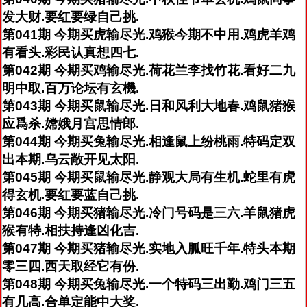
发大财.要红要绿自己挑.
第041期 今期买虎输尽光.鸡猴今期不中用.鸡虎羊鸡
有看头.彩民认真想四七.
第042期 今期买鸡输尽光.荷花兰李找竹花.看好二九
明中取.百万论坛有玄機.
第043期 今期买鼠输尽光.日和风利大地春.鸡鼠猪猴
应爲杀.嫦娥月宫思情郎.
第044期 今期买兔输尽光.相逢鼠上纷桃雨.特码定双
出本期.乌云敞开见太阳.
第045期 今期买鼠输尽光.静观大局有生机.蛇里有虎
得玄机.要红要蓝自己挑.
第046期 今期买猪输尽光.冷门号码是三六.羊鼠猪虎
猴有特.相扶持逢凶化吉.
第047期 今期买猪输尽光.实地入胍旺千年.特头本期
零三四.西天取经它有份.
第048期 今期买兔输尽光.一个特码三出勤.鸡门三五
有几高.合单定能中大奖.