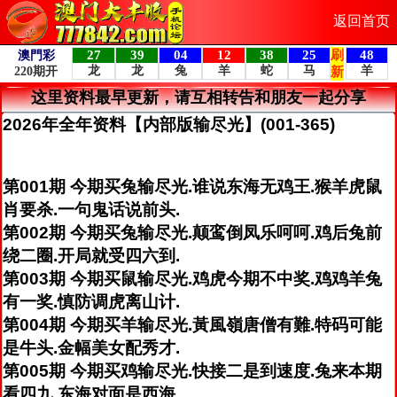
返回首页
这里资料最早更新，请互相转告和朋友一起分享
2026年全年资料【内部版输尽光】(001-365)
第001期 今期买兔输尽光.谁说东海无鸡王.猴羊虎鼠
肖要杀.一句鬼话说前头.
第002期 今期买兔输尽光.颠鸾倒凤乐呵呵.鸡后兔前
绕二圈.开局就受四六到.
第003期 今期买鼠输尽光.鸡虎今期不中奖.鸡鸡羊兔
有一奖.慎防调虎离山计.
第004期 今期买羊输尽光.黃風嶺唐僧有難.特码可能
是牛头.金幅美女配秀才.
第005期 今期买鸡输尽光.快接二是到速度.兔来本期
看四九.东海对面是西海.