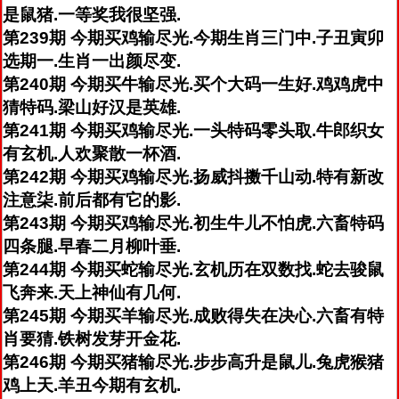
是鼠猪.一等奖我很坚强.
第239期 今期买鸡输尽光.今期生肖三门中.子丑寅卯
选期一.生肖一出颜尽变.
第240期 今期买牛输尽光.买个大码一生好.鸡鸡虎中
猜特码.梁山好汉是英雄.
第241期 今期买鸡输尽光.一头特码零头取.牛郎织女
有玄机.人欢聚散一杯酒.
第242期 今期买鸡输尽光.扬威抖擞千山动.特有新改
注意柒.前后都有它的影.
第243期 今期买鸡输尽光.初生牛儿不怕虎.六畜特码
四条腿.早春二月柳叶垂.
第244期 今期买蛇输尽光.玄机历在双数找.蛇去骏鼠
飞奔来.天上神仙有几何.
第245期 今期买羊输尽光.成败得失在决心.六畜有特
肖要猜.铁树发芽开金花.
第246期 今期买猪输尽光.步步高升是鼠儿.兔虎猴猪
鸡上天.羊丑今期有玄机.