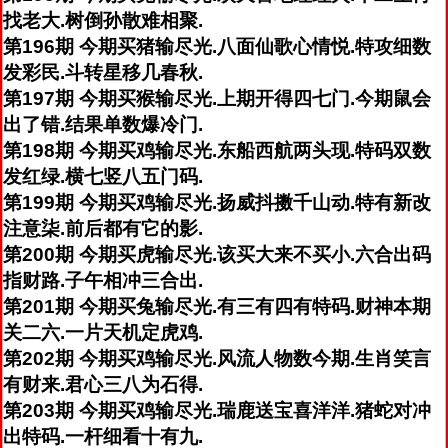
找老大.树倒孙散难相聚.
第196期 今期买猪输尽光.八面仙歌心情悦.特攻细数
发彩民.斗转星移几春秋.
第197期 今期买猴输尽光.上期开得四七门.今期鼠会
出了错.结果单数爆冷门.
第198期 今期买鸡输尽光.东船西航两头现.特码双数
发红绿.横七竖八五门码.
第199期 今期买鸡输尽光.扬威抖擞千山动.特有新改
注意柒.前后都有它的影.
第200期 今期买虎输尽光.该买大来不买小.六合出码
指财路.子午相冲三合出.
第201期 今期买兔输尽光.有三有四有特码.财神本期
关二六.一片天机定虎鸡.
第202期 今期买鸡输尽光.风流人物数今期.生肖笑言
有财来.君心三八为石得.
第203期 今期买鸡输尽光.瑞鹿送宝喜洋洋.猪蛇对冲
出特码.一杆细看十有九.