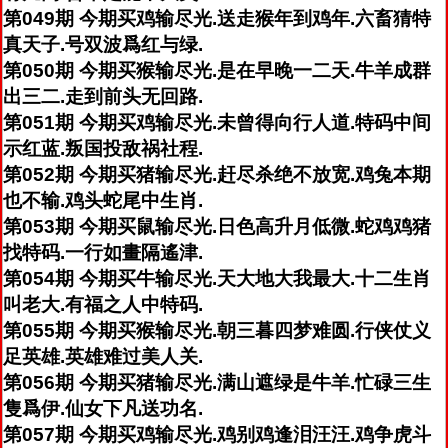
第049期 今期买鸡输尽光.送走猴年到鸡年.六畜猜特
真天子.号双波爲红与绿.
第050期 今期买猴输尽光.是在早晚一二天.牛羊成群
出三二.走到前头无回路.
第051期 今期买鸡输尽光.未曾得向行人道.特码中间
示红蓝.叛国投敌祸社程.
第052期 今期买猪输尽光.赶尽杀绝不放宽.鸡兔本期
也不输.鸡头蛇尾中生肖.
第053期 今期买鼠输尽光.日色高升月低微.蛇鸡鸡猪
找特码.一行如畫隔遙津.
第054期 今期买牛输尽光.天大地大我最大.十二生肖
叫老大.有福之人中特码.
第055期 今期买猴输尽光.朝三暮四梦难圆.行侠仗义
足英雄.英雄难过美人关.
第056期 今期买猪输尽光.满山遮绿是牛羊.忙碌三生
隻爲伊.仙女下凡送功名.
第057期 今期买鸡输尽光.鸡别鸡逢泪汪汪.鸡争虎斗