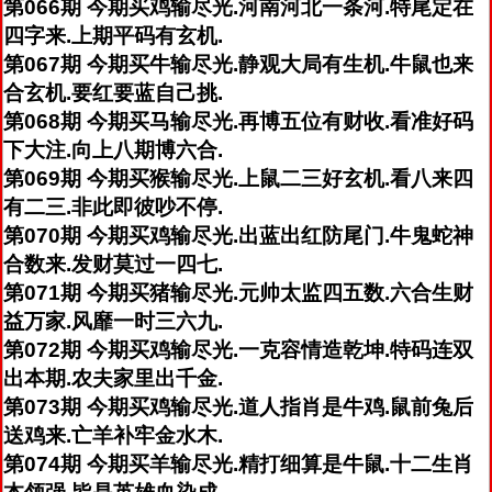
第066期 今期买鸡输尽光.河南河北一条河.特尾定在
四字来.上期平码有玄机.
第067期 今期买牛输尽光.静观大局有生机.牛鼠也来
合玄机.要红要蓝自己挑.
第068期 今期买马输尽光.再博五位有财收.看准好码
下大注.向上八期博六合.
第069期 今期买猴输尽光.上鼠二三好玄机.看八来四
有二三.非此即彼吵不停.
第070期 今期买鸡输尽光.出蓝出红防尾门.牛鬼蛇神
合数来.发财莫过一四七.
第071期 今期买猪输尽光.元帅太监四五数.六合生财
益万家.风靡一时三六九.
第072期 今期买鸡输尽光.一克容情造乾坤.特码连双
出本期.农夫家里出千金.
第073期 今期买鸡输尽光.道人指肖是牛鸡.鼠前兔后
送鸡来.亡羊补牢金水木.
第074期 今期买羊输尽光.精打细算是牛鼠.十二生肖