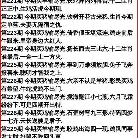
第221期 今期买羊输尽光.长蛇阵内列将台.十二生肖
正正中.生鸡活虎今期现.
第222期 今期买猪输尽光.铁树开花古来稀.生肖今期
定单蓝.夫妻无隔宿之仇.
第223期 今期买鸡输尽光.倚香偎玉堪流连.鸡走前后
牛跟来.皇帝身边大红人.
第224期 今期买鸡输尽光.扬长而去三比六.十二生肖
谁最后.一金一土一方火.
第225期 今期买猪输尽光.事到万难须放胆.兔子飞奔
报喜来.聰明才智我之上.
第226期 今期买猪输尽光.六亲不认是羊猪.彩民买鸡
有希望.牛蛇虎鸡不出门.
第227期 今期买鸡输尽光.搅海翻江小七煎.六月飞霜
纷纷下.可是四期开出特.
第228期 今期买鸡输尽光.石歪树弯九三形.特码圆梦
一七齐.云长送嫂是君子.
第229期 今期买羊输尽光.咬鸡出海四一现.鸡鼠同事
发大财.好鼠不吃回头草.