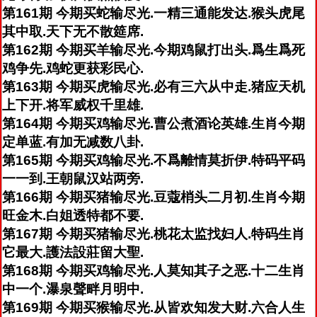
第161期 今期买蛇输尽光.一精三通能发达.猴头虎尾
其中取.天下无不散筵席.
第162期 今期买羊输尽光.今期鸡鼠打出头.爲生爲死
鸡争先.鸡蛇更获彩民心.
第163期 今期买虎输尽光.必有三六从中走.猪应天机
上下开.将军威权千里雄.
第164期 今期买鸡输尽光.曹公煮酒论英雄.生肖今期
定单蓝.有加无减数八卦.
第165期 今期买鸡输尽光.不爲離情莫折伊.特码平码
一一到.王朝鼠汉站两旁.
第166期 今期买猪输尽光.豆蔻梢头二月初.生肖今期
旺金木.白姐透特都不要.
第167期 今期买猪输尽光.桃花太监找妇人.特码生肖
它最大.護法設莊留大聖.
第168期 今期买鸡输尽光.人莫知其子之恶.十二生肖
中一个.瀑泉聲畔月明中.
第169期 今期买猴输尽光.从皆欢知发大财.六合人生