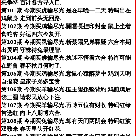
来争特.百计各方寻入口.
第101期 今期买虎输尽光.是在早晚一二天.特码出在
鸡鼠身.走到前头无回路.
第102期 今期买鸡输尽光.關雲長挂印封金.鼠上坐着
食蛇客.好运四六今复开.
第103期 今期买鼠输尽光.斬蔡陽兄弟釋疑.六合本期
出灵码.守株待兔最理智.
第104期 今期买猴输尽光.执迷不悟看六合.特肖可能
在野兽.春花秋月何时了.
第105期 今期买鸡输尽光.意鼠心猿醉梦中.鸡到天明
自报晓.皇家子弟多宝贵.
第106期 今期买羊输尽光.匿玉玺孫堅背約.鸡前鸡后
饶三圈.请彩民放心下注.
第107期 今期买羊输尽光.再博五位有财收.特码红绿
首选红.向上八期博六合.
第108期 今期买兔输尽光.却有天间两阴会.特码红波
双数来.春天里头开红花.